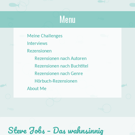
About Books
Menu
lilstar.de
Skip to content
Meine Challenges
Interviews
Rezensionen
Rezensionen nach Autoren
Rezensionen nach Buchtitel
Rezensionen nach Genre
Hörbuch-Rezensionen
About Me
Steve Jobs – Das wahnsinnig