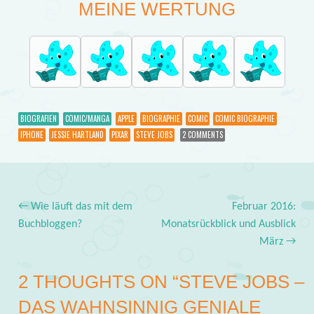
MEINE WERTUNG
BIOGRAFIEN
COMIC/MANGA
APPLE
BIOGRAPHIE
COMIC
COMIC BIOGRAPHIE
IPHONE
JESSIE HARTLAND
PIXAR
STEVE JOBS
2 COMMENTS
←
Wie läuft das mit dem
Februar 2016:
Post navigation
Buchbloggen?
Monatsrückblick und Ausblick
März
→
2 THOUGHTS ON “
STEVE JOBS –
DAS WAHNSINNIG GENIALE