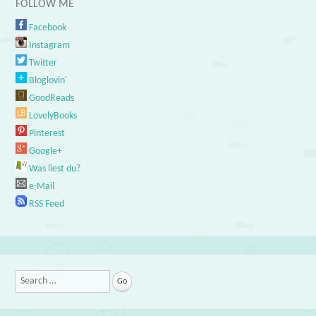
FOLLOW ME
Facebook
Instagram
Twitter
Bloglovin'
GoodReads
LovelyBooks
Pinterest
Google+
Was liest du?
e-Mail
RSS Feed
Search