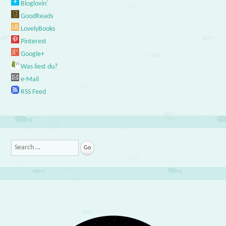
Bloglovin'
GoodReads
LovelyBooks
Pinterest
Google+
Was liest du?
e-Mail
RSS Feed
Search