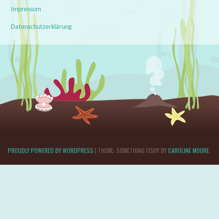
Impressum
Datenschutzerklärung
PROUDLY POWERED BY WORDPRESS
|
THEME: SOMETHING FISHY BY
CAROLINE MOORE
.