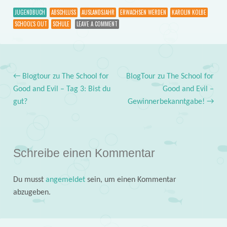
JUGENDBUCH
ABSCHLUSS
AUSLANDSJAHR
ERWACHSEN WERDEN
KAROLIN KOLBE
SCHOOL'S OUT
SCHULE
LEAVE A COMMENT
←
Blogtour zu The School for
BlogTour zu The School for
Post navigation
Good and Evil – Tag 3: Bist du
Good and Evil –
gut?
Gewinnerbekanntgabe!
→
Schreibe einen Kommentar
Du musst
angemeldet
sein, um einen Kommentar
abzugeben.