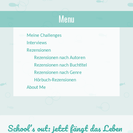
About Books
Menu
lilstar.de
Skip to content
Meine Challenges
Interviews
Rezensionen
Rezensionen nach Autoren
Rezensionen nach Buchtitel
Rezensionen nach Genre
Hörbuch-Rezensionen
About Me
School’s out: jetzt fängt das Leben