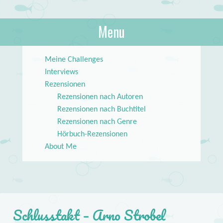
About Books
Menu
lilstar.de
Skip to content
Meine Challenges
Interviews
Rezensionen
Rezensionen nach Autoren
Rezensionen nach Buchtitel
Rezensionen nach Genre
Hörbuch-Rezensionen
About Me
Schlusstakt – Arno Strobel