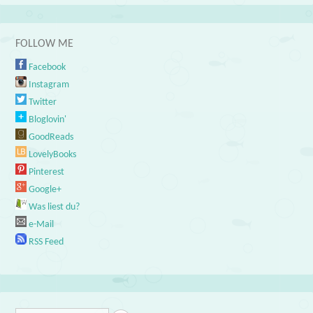
FOLLOW ME
Facebook
Instagram
Twitter
Bloglovin'
GoodReads
LovelyBooks
Pinterest
Google+
Was liest du?
e-Mail
RSS Feed