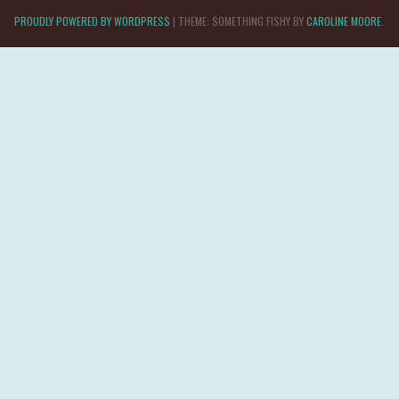
PROUDLY POWERED BY WORDPRESS
|
THEME: SOMETHING FISHY BY
CAROLINE MOORE
.