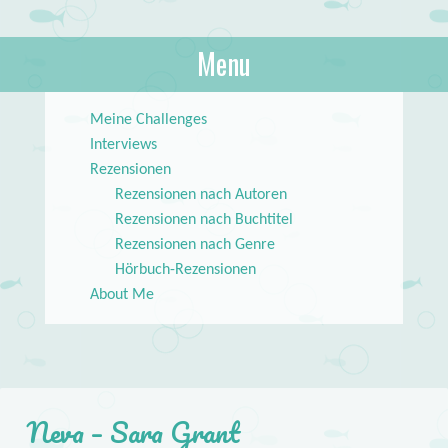
About Books
Menu
lilstar.de
Skip to content
Meine Challenges
Interviews
Rezensionen
Rezensionen nach Autoren
Rezensionen nach Buchtitel
Rezensionen nach Genre
Hörbuch-Rezensionen
About Me
Neva – Sara Grant