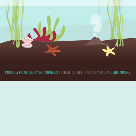
PROUDLY POWERED BY WORDPRESS
|
THEME: SOMETHING FISHY BY
CAROLINE MOORE
.