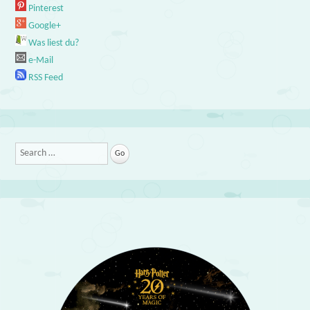
Pinterest
Google+
Was liest du?
e-Mail
RSS Feed
Search