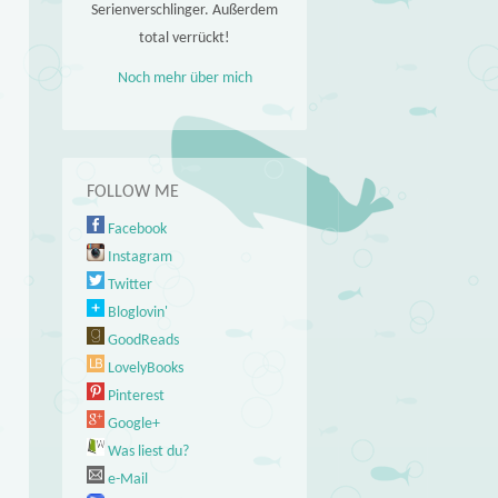
Serienverschlinger. Außerdem
total verrückt!
Noch mehr über mich
FOLLOW ME
Facebook
Instagram
Twitter
Bloglovin'
GoodReads
LovelyBooks
Pinterest
Google+
Was liest du?
e-Mail