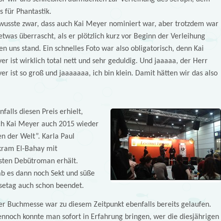
s für Phantastik.
 wusste zwar, dass auch Kai Meyer nominiert war, aber trotzdem war
etwas überrascht, als er plötzlich kurz vor Beginn der Verleihung
n uns stand. Ein schnelles Foto war also obligatorisch, denn Kai
r ist wirklich total nett und sehr geduldig. Und jaaaaa, der Herr
r ist so groß und jaaaaaaa, ich bin klein. Damit hätten wir das also
falls diesen Preis erhielt,
sch Kai Meyer auch 2015 wieder
en der Welt”. Karla Paul
kram El-Bahay mit
sten Debütroman erhält.
ab es dann noch Sekt und süße
setag auch schon beendet.
ger Buchmesse war zu diesem Zeitpunkt ebenfalls bereits gelaufen.
dennoch konnte man sofort in Erfahrung bringen, wer die diesjährigen