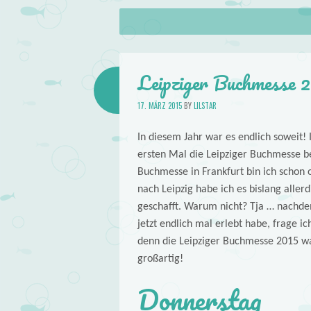
About
Skip to content
Menu
lilstar.de
Books
Leipziger Buchmesse 2
17. MÄRZ 2015
BY
LILSTAR
In diesem Jahr war es endlich soweit!
ersten Mal die Leipziger Buchmesse be
Buchmesse in Frankfurt bin ich schon 
nach Leipzig habe ich es bislang allerd
geschafft. Warum nicht? Tja … nachde
jetzt endlich mal erlebt habe, frage i
denn die Leipziger Buchmesse 2015 wa
großartig!
Donnerstag