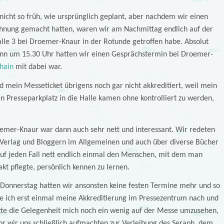
nicht so früh, wie ursprünglich geplant, aber nachdem wir einen
ohnung gemacht hatten, waren wir am Nachmittag endlich auf der
lle 3 bei Droemer-Knaur in der Rotunde getroffen habe. Absolut
denn um 15.30 Uhr hatten wir einen Gesprächstermin bei Droemer-
hain
mit dabei war.
d mein Messeticket übrigens noch gar nicht akkreditiert, weil mein
en Presseparkplatz in die Halle kamen ohne kontrolliert zu werden,
emer-Knaur war dann auch sehr nett und interessant. Wir redeten
Verlag und Bloggern im Allgemeinen und auch über diverse Bücher
uf jeden Fall nett endlich einmal den Menschen, mit dem man
kt pflegte, persönlich kennen zu lernen.
Donnerstag hatten wir ansonsten keine festen Termine mehr und so
te ich erst einmal meine Akkreditierung im Pressezentrum nach und
zte die Gelegenheit mich noch ein wenig auf der Messe umzusehen,
or wir uns schließlich aufmachten zur Verleihung des Seraph, dem