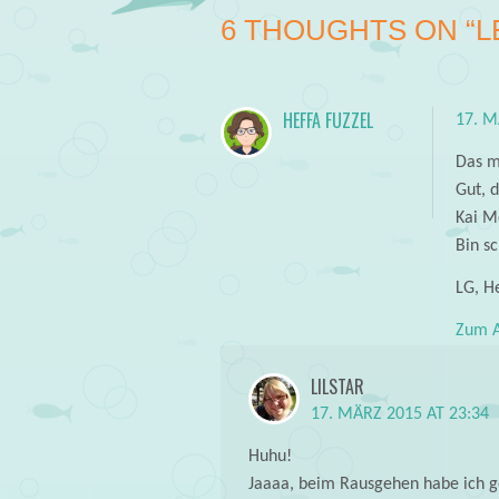
6 THOUGHTS ON “
L
HEFFA FUZZEL
17. M
Das mi
Gut, 
Kai M
Bin s
LG, H
Zum A
LILSTAR
17. MÄRZ 2015 AT 23:34
Huhu!
Jaaaa, beim Rausgehen habe ich gep