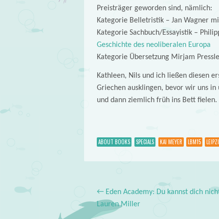
Preisträger geworden sind, nämlich:
Kategorie Belletristik – Jan Wagner m
Kategorie Sachbuch/Essayistik – Phili
Geschichte des neoliberalen Europa
Kategorie Übersetzung Mirjam Pressle
Kathleen, Nils und ich ließen diesen
Griechen ausklingen, bevor wir uns i
und dann ziemlich früh ins Bett fielen.
ABOUT BOOKS
SPECIALS
KAI MEYER
LBM15
LEIPZ
←
Eden Academy: Du kannst dich nicht
Post navigation
Lauren Miller