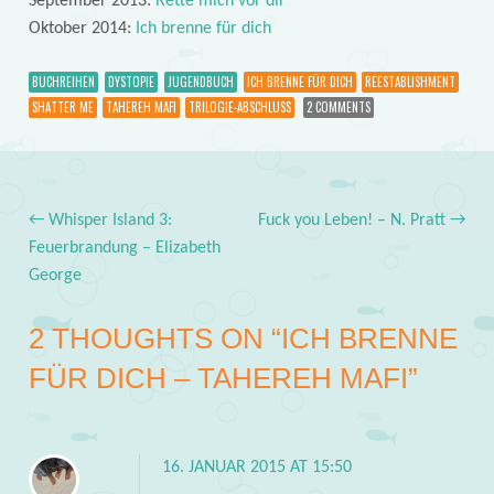
September 2013:
Rette mich vor dir
Oktober 2014:
Ich brenne für dich
BUCHREIHEN
DYSTOPIE
JUGENDBUCH
ICH BRENNE FÜR DICH
REESTABLISHMENT
SHATTER ME
TAHEREH MAFI
TRILOGIE-ABSCHLUSS
2 COMMENTS
←
Whisper Island 3:
Fuck you Leben! – N. Pratt
→
Post navigation
Feuerbrandung – Elizabeth
George
2 THOUGHTS ON “
ICH BRENNE
FÜR DICH – TAHEREH MAFI
”
16. JANUAR 2015 AT 15:50