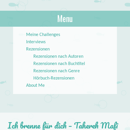
About Books
Menu
lilstar.de
Skip to content
Meine Challenges
Interviews
Rezensionen
Rezensionen nach Autoren
Rezensionen nach Buchtitel
Rezensionen nach Genre
Hörbuch-Rezensionen
About Me
Ich brenne für dich – Tahereh Mafi