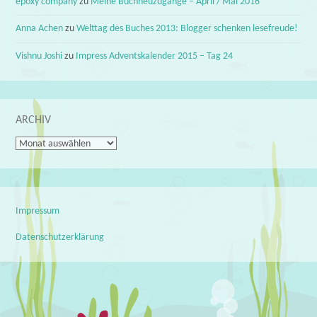
epoxy company
zu
Meine Buchneuzugänge – April / Mai 2016
Anna Achen
zu
Welttag des Buches 2013: Blogger schenken lesefreude!
Vishnu Joshi
zu
Impress Adventskalender 2015 – Tag 24
ARCHIV
Archiv
Impressum
Datenschutzerklärung