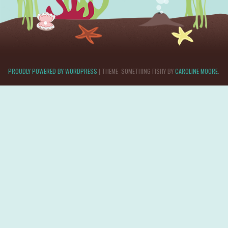
PROUDLY POWERED BY WORDPRESS
|
THEME: SOMETHING FISHY BY
CAROLINE MOORE
.