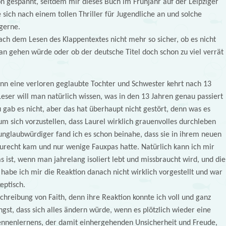
n gespannt, seitdem mir dieses Buch im Frühjahr auf der Leipziger
sich nach einem tollen Thriller für Jugendliche an und solche
 gerne.
h dem Lesen des Klappentextes nicht mehr so sicher, ob es nicht
n gehen würde oder ob der deutsche Titel doch schon zu viel verrät
enn eine verloren geglaubte Tochter und Schwester kehrt nach 13
Leser will man natürlich wissen, was in den 13 Jahren genau passiert
u gab es nicht, aber das hat überhaupt nicht gestört, denn was es
m sich vorzustellen, dass Laurel wirklich grauenvolles durchleben
nglaubwürdiger fand ich es schon beinahe, dass sie in ihrem neuen
 zurecht kam und nur wenige Fauxpas hatte. Natürlich kann ich mir
as ist, wenn man jahrelang isoliert lebt und missbraucht wird, und die
o habe ich mir die Reaktion danach nicht wirklich vorgestellt und war
eptisch.
schreibung von Faith, denn ihre Reaktion konnte ich voll und ganz
gst, dass sich alles ändern würde, wenn es plötzlich wieder eine
ennenlernens, der damit einhergehenden Unsicherheit und Freude,