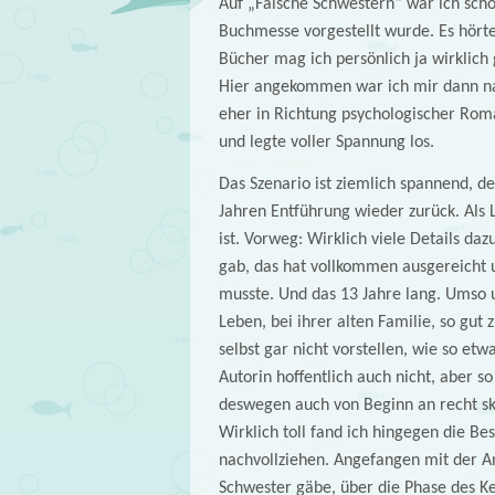
Auf „Falsche Schwestern“ war ich scho
Buchmesse vorgestellt wurde. Es hörte 
Bücher mag ich persönlich ja wirklich
Hier angekommen war ich mir dann nac
eher in Richtung psychologischer Roma
und legte voller Spannung los.
Das Szenario ist ziemlich spannend, d
Jahren Entführung wieder zurück. Als 
ist. Vorweg: Wirklich viele Details daz
gab, das hat vollkommen ausgereicht u
musste. Und das 13 Jahre lang. Umso u
Leben, bei ihrer alten Familie, so gut
selbst gar nicht vorstellen, wie so etw
Autorin hoffentlich auch nicht, aber s
deswegen auch von Beginn an recht sk
Wirklich toll fand ich hingegen die Be
nachvollziehen. Angefangen mit der An
Schwester gäbe, über die Phase des K