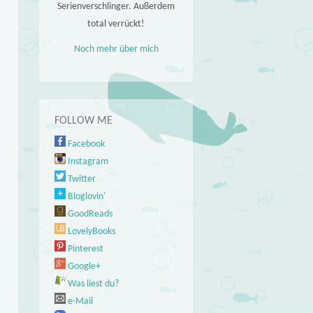
Serienverschlinger. Außerdem
total verrückt!
Noch mehr über mich
FOLLOW ME
Facebook
Instagram
Twitter
Bloglovin'
GoodReads
LovelyBooks
Pinterest
Google+
Was liest du?
e-Mail