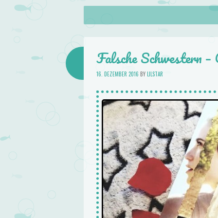
About
Skip to content
Menu
lilstar.de
Books
Falsche Schwestern – 
16. DEZEMBER 2016
BY
LILSTAR