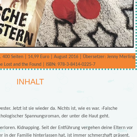
400 Seiten | 14,99 Euro | August 2016 | Übersetzer: Jenny Merling
The Lost and the Found | ISBN: 978-3-8414-0225-7
INHALT
r. Jetzt ist sie wieder da. Nichts ist, wie es war. ›Falsche
ychologischer Spannungsroman, der unter die Haut geht.
 verloren. Kidnapping. Seit der Entführung vergehen deine Eltern vor
 in der Familie hinterlassen hat, ist immer schmerzhaft präsent.