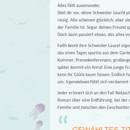
Alles fällt auseinander.
Stell dir vor, deine Schwester taucht p
riesig. Alle scheinen glücklich, aber si
der Familie ist. Sogar deinen Freund sp
Doch dann passiert etwas, das alles ve
Faith kennt ihre Schwester Laurel eig
das eines Tages spurlos aus dem Garte
Kummer, Pressekonferenzen, großangel
später kommt ein Anruf. Eine junge Fra
kann ihr Glück kaum fassen: Endlich h
um. Irgendetwas fühlt sich verdammt f
Jeder erinnert sich an den Fall Natas
Roman über eine Entführung, bei der 
Familie und zwischen den Geschwister
GEWÄHLTES ZI