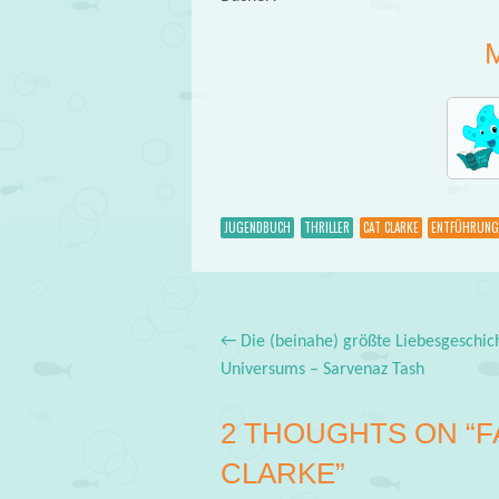
JUGENDBUCH
THRILLER
CAT CLARKE
ENTFÜHRUNG
←
Die (beinahe) größte Liebesgeschic
Post navigation
Universums – Sarvenaz Tash
2 THOUGHTS ON “
F
CLARKE
”