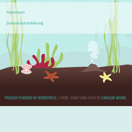
Impressum
Datenschutzerklärung
PROUDLY POWERED BY WORDPRESS
|
THEME: SOMETHING FISHY BY
CAROLINE MOORE
.