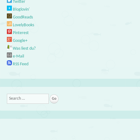
Twitter
Bloglovin'
GoodReads
LovelyBooks
Pinterest
Google+
Was liest du?
e-Mail
RSS Feed
Search