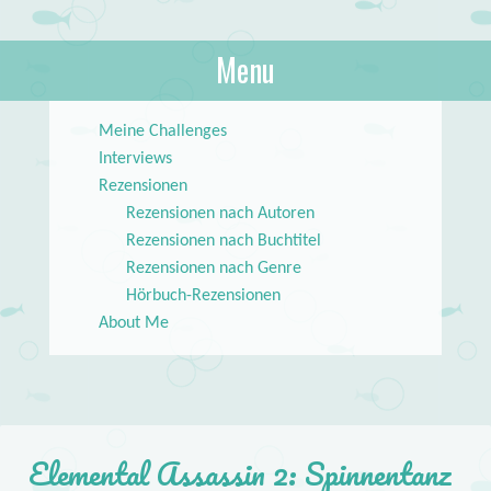
About Books
Menu
lilstar.de
Skip to content
Meine Challenges
Interviews
Rezensionen
Rezensionen nach Autoren
Rezensionen nach Buchtitel
Rezensionen nach Genre
Hörbuch-Rezensionen
About Me
Elemental Assassin 2: Spinnentanz