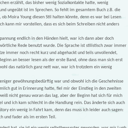
chen erzählt, das bisher wenig Sozialkontakte hatte, wenig
d ungeübt ist im Sprechen. So fehlt im gesamtem Buch z.B. die
, ob Moira Young diesen Stil halten könnte, denn es war bei Lesen
h kann mir vorstellen, dass es sich beim Schreiben nicht anders
Spannung endlich in den Händen hielt, war ich dann aber doch
 wörtliche Rede benutzt wurde. Die Sprache ist stilistisch zwar immer
ätze immer noch recht kurz und abgehackt und teils unvollendet,
 Beginn an besser lesen als der erste Band, ohne dass man sich erst
hl das natürlich ganz nett war, war ich trotzdem ein wenig
weniger gewöhnungsbedürftig war und obwohl ich die Geschehnisse
lich gut in Erinnerung hatte, fiel mir der Einstieg in den zweiten
weiß nicht genau woran das lag, aber der Beginn hat sich für mich
iel und ich kam schlecht in die Handlung rein. Das änderte sich auch
 Story ein wenig in Fahrt kam, denn das muss ich leider auch sagen:
 und fader als im ersten Teil.
ändert hat, sie ist ein wenig selbstbewusster geworden, war mir Lugh