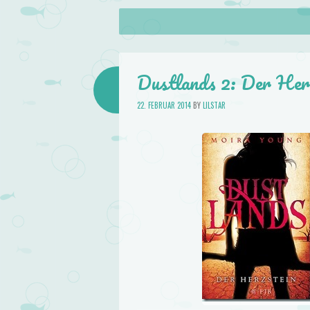
About
Skip to content
Menu
lilstar.de
Books
Dustlands 2: Der Her
22. FEBRUAR 2014
BY
LILSTAR