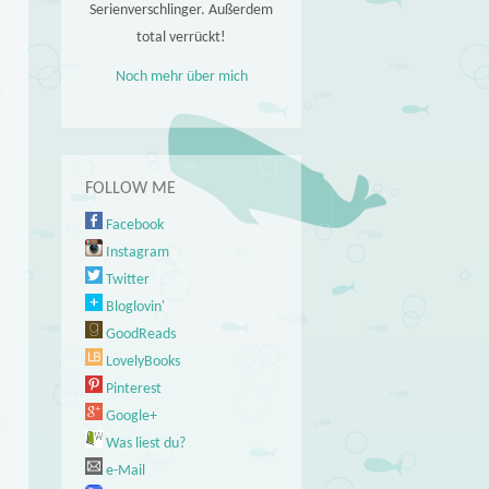
Serienverschlinger. Außerdem
total verrückt!
Noch mehr über mich
FOLLOW ME
Facebook
Instagram
Twitter
Bloglovin'
GoodReads
LovelyBooks
Pinterest
Google+
Was liest du?
e-Mail