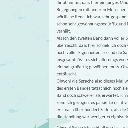
ihr abnimmt, dass hier ein junges Mäd
Begegnungen mit anderen Menschen un
wörtliche Rede. Ich war sehr gespannt
schon sehr gewöhnungsbedürftig und ic
verhält.
Als ich den zweiten Band dann voller 
überrascht, dass hier schließlich doch
noch voller Eigenheiten, so sind die S
insgesamt lässt es sich allerdings von
einmal großartig gewöhnen muss. Obwo
enttäuscht.
Obwohl die Sprache also dieses Mal 
des ersten Bandes tatsächlich noch ziem
Band doch schwerer als erwartet. Ich 
ziemlich gezogen, es passierte nicht v
erst nach über hundert Seiten, als die
die Handlung war weniger ereignisreich
Obwohl Saba sich nicht allzu sehr ver