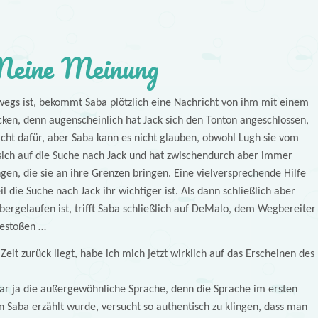
eine Meinung
egs ist, bekommt Saba plötzlich eine Nachricht von ihm mit einem
ocken, denn augenscheinlich hat Jack sich den Tonton angeschlossen,
icht dafür, aber Saba kann es nicht glauben, obwohl Lugh sie vom
sich auf die Suche nach Jack und hat zwischendurch aber immer
n, die sie an ihre Grenzen bringen. Eine vielversprechende Hilfe
l die Suche nach Jack ihr wichtiger ist. Als dann schließlich aber
übergelaufen ist, trifft Saba schließlich auf DeMalo, dem Wegbereiter
gestoßen …
it zurück liegt, habe ich mich jetzt wirklich auf das Erscheinen des
ar ja die außergewöhnliche Sprache, denn die Sprache im ersten
tin Saba erzählt wurde, versucht so authentisch zu klingen, dass man