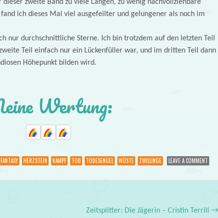
r dieser zweite Band zu viele Längen, zu wenig nachvollziehbare
fand ich dieses Mal viel ausgefeilter und gelungener als noch im
ch nur durchschnittliche Sterne. Ich bin trotzdem auf den letzten Teil
zweite Teil einfach nur ein Lückenfüller war, und im dritten Teil dann
diosen Höhepunkt bilden wird.
eine Wertung:
FANTASY
HERZSTEIN
KAMPF
TOD
TODESENGEL
WÜSTE
ZWILLINGE
LEAVE A COMMENT
Zeitsplitter: Die Jägerin – Cristin Terrill