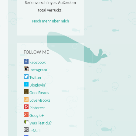
Serienverschlinger. Außerdem
total verrückt!
Noch mehr über mich
FOLLOW ME
Facebook
Instagram
Twitter
Bloglovin'
GoodReads
LovelyBooks
Pinterest
Google+
Was liest du?
e-Mail