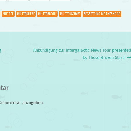
MUTTER
MUTTERLIEBE
MUTTERROLLE
MUTTERSCHAFT
REGRETTING MOTHERHOOD
g
Ankündigung zur Intergalactic News Tour presente
by These Broken Stars!
tar
 Kommentar abzugeben.