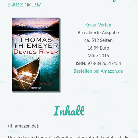
2. MÄRZ 2015
BY
LILSTAR
Knaur Verlag
Broschierte Ausgabe
ca. 512 Seiten
16,99 Euro
März 2015
ISBN: 978-3426517154
Bestellen bei Amazon.de
Inhalt
(lt. amazon.de):
Durch den Tod ihrer Großmutter aufgerüttelt, begibt sich die