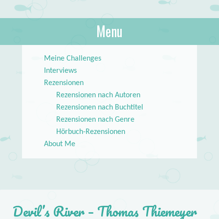
About Books
Menu
lilstar.de
Skip to content
Meine Challenges
Interviews
Rezensionen
Rezensionen nach Autoren
Rezensionen nach Buchtitel
Rezensionen nach Genre
Hörbuch-Rezensionen
About Me
Devil’s River – Thomas Thiemeyer