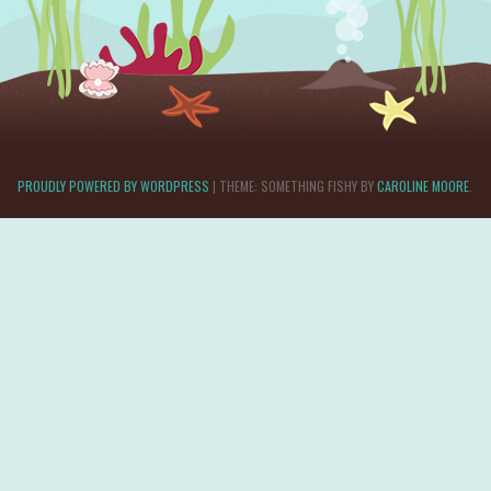
PROUDLY POWERED BY WORDPRESS
|
THEME: SOMETHING FISHY BY
CAROLINE MOORE
.