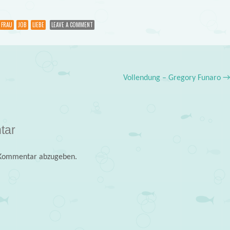
FRAU
JOB
LIEBE
LEAVE A COMMENT
Vollendung – Gregory Funaro
tar
 Kommentar abzugeben.