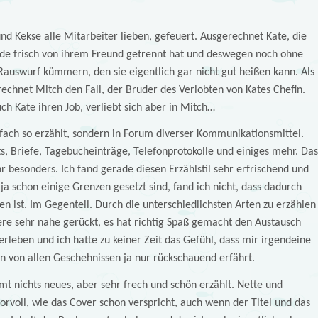
nd Kekse alle Mitarbeiter lieben, gefeuert. Ausgerechnet Kate, die
rade frisch von ihrem Freund getrennt hat und deswegen noch ohne
auswurf kümmern, den sie eigentlich gar nicht gut heißen kann. Als
erechnet Mitch den Fall, der Bruder des Verlobten von Kates Chefin.
uch Kate ihren Job, verliebt sich aber in Mitch…
fach so erzählt, sondern in Forum diverser Kommunikationsmittel.
s, Briefe, Tagebucheinträge, Telefonprotokolle und einiges mehr. Das
 besonders. Ich fand gerade diesen Erzählstil sehr erfrischend und
a schon einige Grenzen gesetzt sind, fand ich nicht, dass dadurch
en ist. Im Gegenteil. Durch die unterschiedlichsten Arten zu erzählen
ere sehr nahe gerückt, es hat richtig Spaß gemacht den Austausch
rleben und ich hatte zu keiner Zeit das Gefühl, dass mir irgendeine
n von allen Geschehnissen ja nur rückschauend erfährt.
mt nichts neues, aber sehr frech und schön erzählt. Nette und
voll, wie das Cover schon verspricht, auch wenn der Titel und das