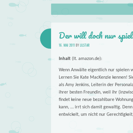
About
Skip to content
Menu
lilstar.de
Books
Der will doch nur spi
16. MAI 2011
BY
LILSTAR
Inhalt
(lt. amazon.de):
Wenn Anwälte eigentlich nur spielen
Lernen Sie Kate MacKenzie kennen! Sie
als Amy Jenkins, Leiterin der Personal
ihrer besten Freundin, weil ihr (inzwi
findet keine neue bezahlbare Wohnung
kann, … irrt sich damit gewaltig. Denn
entwickelt, um nicht nur Gerechtigkeit