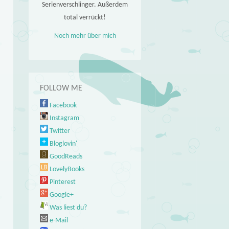
Serienverschlinger. Außerdem
total verrückt!
Noch mehr über mich
FOLLOW ME
Facebook
Instagram
Twitter
Bloglovin'
GoodReads
LovelyBooks
Pinterest
Google+
Was liest du?
e-Mail