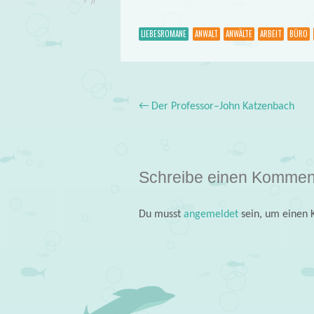
LIEBESROMANE
ANWALT
ANWÄLTE
ARBEIT
BÜRO
←
Der Professor–John Katzenbach
Post navigation
Schreibe einen Kommen
Du musst
angemeldet
sein, um einen