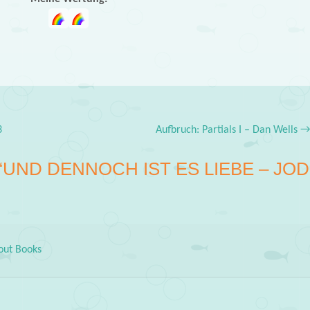
3
Aufbruch: Partials I – Dan Wells
“
UND DENNOCH IST ES LIEBE – JOD
out Books