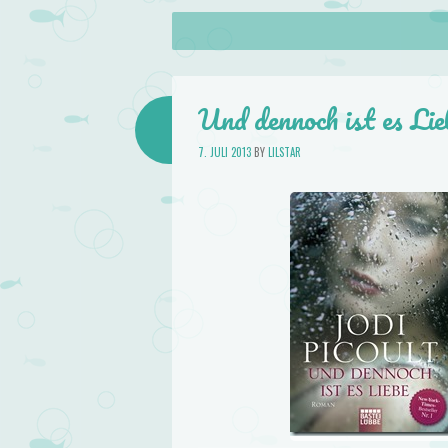
About
Skip to content
Menu
lilstar.de
Books
Und dennoch ist es Lie
7. JULI 2013
BY
LILSTAR