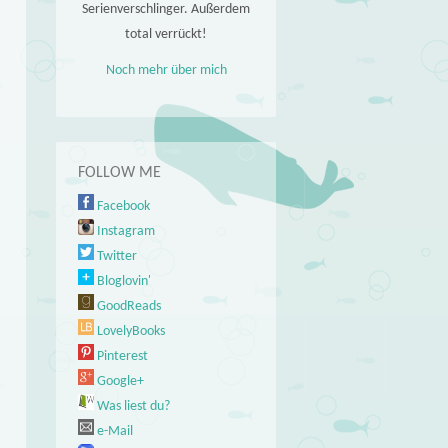
Serienverschlinger. Außerdem
total verrückt!
Noch mehr über mich
FOLLOW ME
Facebook
Instagram
Twitter
Bloglovin'
GoodReads
LovelyBooks
Pinterest
Google+
Was liest du?
e-Mail