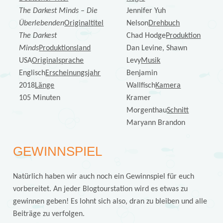
The Darkest Minds – Die
Jennifer Yuh
Überlebenden
Originaltitel
Nelson
Drehbuch
The Darkest
Chad Hodge
Produktion
Minds
Produktionsland
Dan Levine, Shawn
USA
Originalsprache
Levy
Musik
Englisch
Erscheinungsjahr
Benjamin
2018
Länge
Wallfisch
Kamera
105 Minuten
Kramer
Morgenthau
Schnitt
Maryann Brandon
GEWINNSPIEL
Natürlich haben wir auch noch ein Gewinnspiel für euch
vorbereitet. An jeder Blogtourstation wird es etwas zu
gewinnen geben! Es lohnt sich also, dran zu bleiben und alle
Beiträge zu verfolgen.