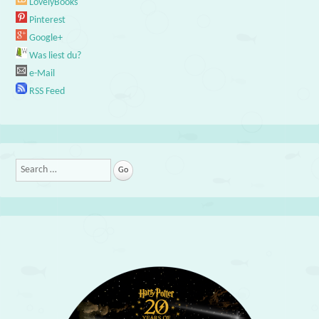
LovelyBooks
Pinterest
Google+
Was liest du?
e-Mail
RSS Feed
Search