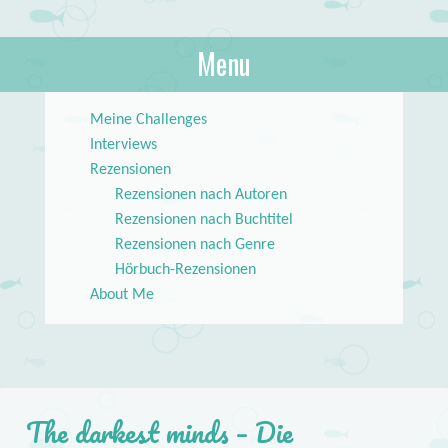
About Books
Menu
lilstar.de
Skip to content
Meine Challenges
Interviews
Rezensionen
Rezensionen nach Autoren
Rezensionen nach Buchtitel
Rezensionen nach Genre
Hörbuch-Rezensionen
About Me
The darkest minds – Die