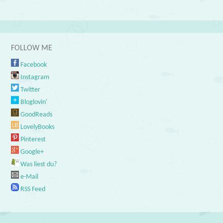
FOLLOW ME
Facebook
Instagram
Twitter
Bloglovin'
GoodReads
LovelyBooks
Pinterest
Google+
Was liest du?
e-Mail
RSS Feed