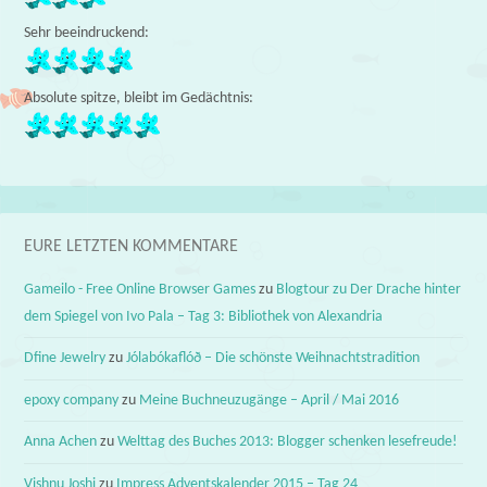
Sehr beeindruckend:
Absolute spitze, bleibt im Gedächtnis:
EURE LETZTEN KOMMENTARE
Gameilo - Free Online Browser Games
zu
Blogtour zu Der Drache hinter
dem Spiegel von Ivo Pala – Tag 3: Bibliothek von Alexandria
Dfine Jewelry
zu
Jólabókaflóð – Die schönste Weihnachtstradition
epoxy company
zu
Meine Buchneuzugänge – April / Mai 2016
Anna Achen
zu
Welttag des Buches 2013: Blogger schenken lesefreude!
Vishnu Joshi
zu
Impress Adventskalender 2015 – Tag 24