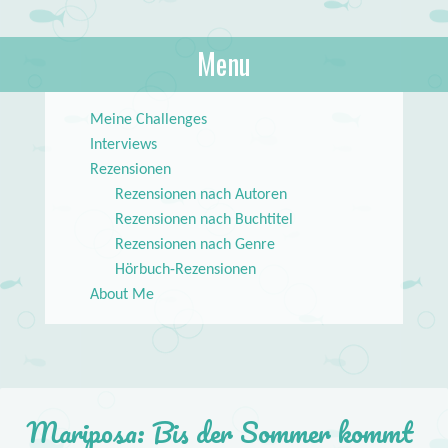
About Books
Menu
lilstar.de
Skip to content
Meine Challenges
Interviews
Rezensionen
Rezensionen nach Autoren
Rezensionen nach Buchtitel
Rezensionen nach Genre
Hörbuch-Rezensionen
About Me
Mariposa: Bis der Sommer kommt