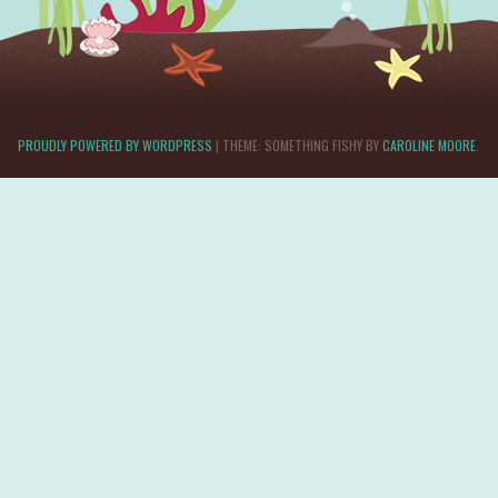
PROUDLY POWERED BY WORDPRESS
|
THEME: SOMETHING FISHY BY
CAROLINE MOORE
.