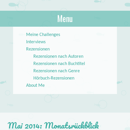
About Books
Menu
lilstar.de
Skip to content
Meine Challenges
Interviews
Rezensionen
Rezensionen nach Autoren
Rezensionen nach Buchtitel
Rezensionen nach Genre
Hörbuch-Rezensionen
About Me
Mai 2014: Monatsrückblick