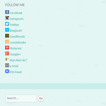
FOLLOW ME
Facebook
Instagram
Twitter
Bloglovin'
GoodReads
LovelyBooks
Pinterest
Google+
Was liest du?
e-Mail
RSS Feed
Search