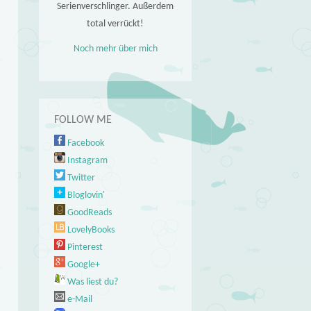
Serienverschlinger. Außerdem
total verrückt!
Noch mehr über mich
FOLLOW ME
Facebook
Instagram
Twitter
Bloglovin'
GoodReads
LovelyBooks
Pinterest
Google+
Was liest du?
e-Mail