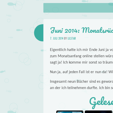
About
Skip to content
Menu
lilstar.de
Books
Juni 2014: Monatsrüc
7. JULI 2014
BY
LILSTAR
Eigentlich hatte ich mir Ende Juni ja
zum Monatsanfang online stellen würd
sagt ja! Ich komme mir sonst so träum
Nun ja, auf jeden Fall ist er nun da! W
Insgesamt neun Bücher sind es geword
an der ich teilnehmen durfte. Ich bin s
Geles