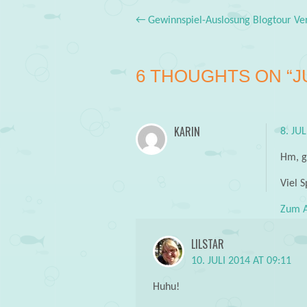
←
Gewinnspiel-Auslosung Blogtour Ver
Post navigation
6 THOUGHTS ON “
J
KARIN
8. JU
Hm, g
Viel S
Zum A
LILSTAR
10. JULI 2014 AT 09:11
Huhu!