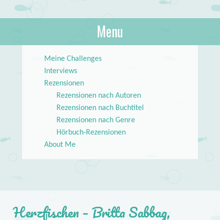
About Books
Menu
lilstar.de
Skip to content
Meine Challenges
Interviews
Rezensionen
Rezensionen nach Autoren
Rezensionen nach Buchtitel
Rezensionen nach Genre
Hörbuch-Rezensionen
About Me
Herzfischen – Britta Sabbag,