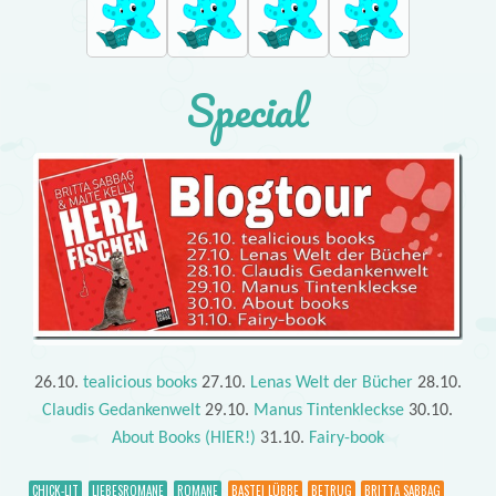
Special
26.10.
tealicious books
27.10.
Lenas Welt der Bücher
28.10.
Claudis Gedankenwelt
29.10.
Manus Tintenkleckse
30.10.
About Books (HIER!)
31.10.
Fairy-book
CHICK-LIT
LIEBESROMANE
ROMANE
BASTEI LÜBBE
BETRUG
BRITTA SABBAG