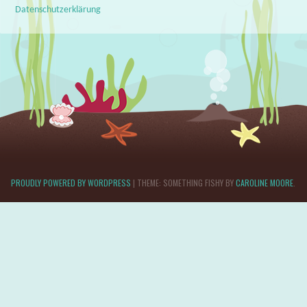
Datenschutzerklärung
PROUDLY POWERED BY WORDPRESS
|
THEME: SOMETHING FISHY BY
CAROLINE MOORE
.