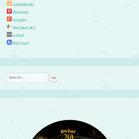
LovelyBooks
Pinterest
Google+
Was liest du?
e-Mail
RSS Feed
Search