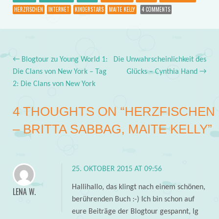
HERZFISCHEN
INTERNET
KINDERSTARS
MAITE KELLY
4 COMMENTS
←
Blogtour zu Young World 1:
Die Unwahrscheinlichkeit des
Post navigation
Die Clans von New York – Tag
Glücks – Cynthia Hand
→
2: Die Clans von New York
4 THOUGHTS ON “
HERZFISCHEN
– BRITTA SABBAG, MAITE KELLY
”
25. OKTOBER 2015 AT 09:56
Hallihallo, das klingt nach einem schönen,
LENA W.
berührenden Buch :-) Ich bin schon auf
eure Beiträge der Blogtour gespannt, lg