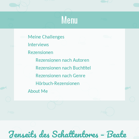
About Books
Menu
lilstar.de
Skip to content
Meine Challenges
Interviews
Rezensionen
Rezensionen nach Autoren
Rezensionen nach Buchtitel
Rezensionen nach Genre
Hörbuch-Rezensionen
About Me
Jenseits des Schattentores – Beate