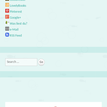
LovelyBooks
Pinterest
Google+
Was liest du?
e-Mail
RSS Feed
Search