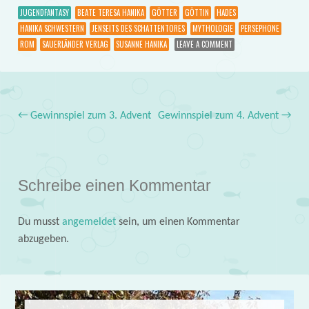
JUGENDFANTASY
BEATE TERESA HANIKA
GÖTTER
GÖTTIN
HADES
HANIKA SCHWESTERN
JENSEITS DES SCHATTENTORES
MYTHOLOGIE
PERSEPHONE
ROM
SAUERLÄNDER VERLAG
SUSANNE HANIKA
LEAVE A COMMENT
←
Gewinnspiel zum 3. Advent
Gewinnspiel zum 4. Advent
→
Post navigation
Schreibe einen Kommentar
Du musst
angemeldet
sein, um einen Kommentar
abzugeben.