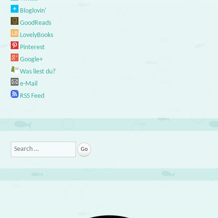
Bloglovin'
GoodReads
LovelyBooks
Pinterest
Google+
Was liest du?
e-Mail
RSS Feed
Search