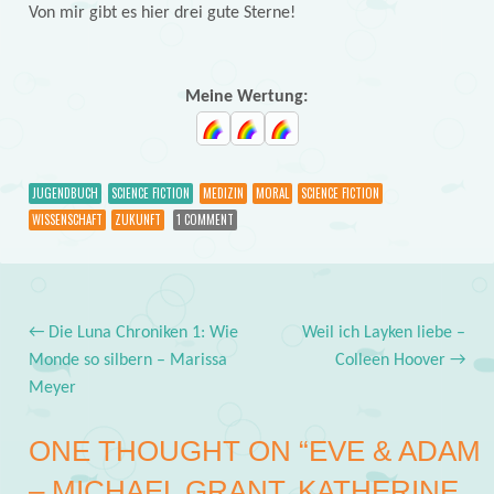
Von mir gibt es hier drei gute Sterne!
Meine Wertung:
JUGENDBUCH
SCIENCE FICTION
MEDIZIN
MORAL
SCIENCE FICTION
WISSENSCHAFT
ZUKUNFT
1 COMMENT
←
Die Luna Chroniken 1: Wie
Weil ich Layken liebe –
Post navigation
Monde so silbern – Marissa
Colleen Hoover
→
Meyer
ONE THOUGHT ON “
EVE & ADAM
– MICHAEL GRANT, KATHERINE