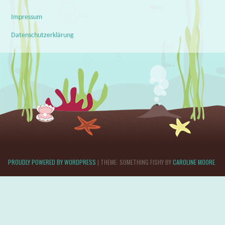
Impressum
Datenschutzerklärung
PROUDLY POWERED BY WORDPRESS
|
THEME: SOMETHING FISHY BY
CAROLINE MOORE
.