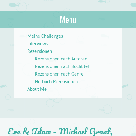
About Books
Menu
lilstar.de
Skip to content
Meine Challenges
Interviews
Rezensionen
Rezensionen nach Autoren
Rezensionen nach Buchtitel
Rezensionen nach Genre
Hörbuch-Rezensionen
About Me
Eve & Adam – Michael Grant,